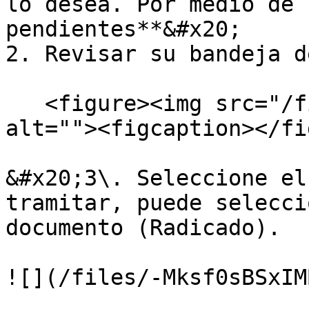
lo desea. Por medio de 
pendientes**&#x20;

2. Revisar su bandeja d
   <figure><img src="/files/46frTTtGtabn9S9DIXX6" 
alt=""><figcaption></fi
&#x20;3\. Seleccione el
tramitar, puede selecci
documento (Radicado).

![](/files/-Mksf0sBSxIM