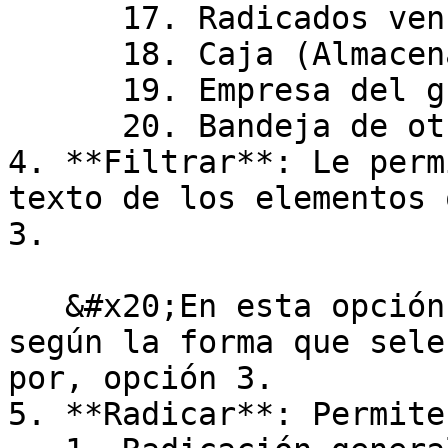
      17. Radicados vencidos en trámite

      18. Caja (Almacenamiento)

      19. Empresa del grupo

      20. Bandeja de otros usuarios.

4. **Filtrar**: Le perm
texto de los elementos 
3.

   &#x20;En esta opción aparecen la agrupación, 
según la forma que sele
por, opción 3.

5. **Radicar**: Permite