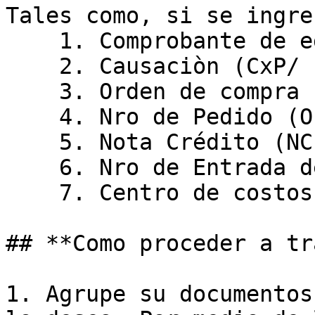
Tales como, si se ingres
    1. Comprobante de egreso (CP/OP/CEG)

    2. Causaciòn (CxP/ FPC)

    3. Orden de compra (OC /cOCA /Solped)

    4. Nro de Pedido (OP)

    5. Nota Crédito (NC)

    6. Nro de Entrada de Almacén (EIN)

    7. Centro de costos

## **Como proceder a tr
1. Agrupe su documentos