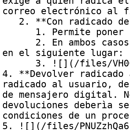
exige a quien radica el
correo electrónico al f
   2. **Con radicado desde radicaciòn general**

      1. Permite poner un comentario

      2. En ambos casos, el comentario se refleja 
en el siguiente lugar:

      3. ![](/files/VH0Cuie71IeHnLktJ6KM)

4. **Devolver radicado 
radicado al usuario, de
de mensajero digital. N
devoluciones deberìa se
condiciones de un proce
5. ![](/files/PNUZzhQa6