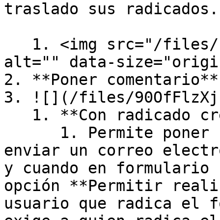
traslado sus radicados.

   1. <img src="/files/El7grCoGt0veywrMxXKc" 
alt="" data-size="origi
2. **Poner comentario**:
3. ![](/files/90OfFlzXj
   1. **Con radicado creado desde formulario**:

      1. Permite poner un comentario y permitir 
enviar un correo electr
y cuando en formulario 
opción **Permitir reali
usuario que radica el f