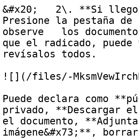
&#x20;   2\. **Si llego
Presione la pestaña de 
observe   los documento
que el radicado, puede 
revísalos todos.

![](/files/-MksmVewIrch
Puede declara como **pú
privado, **Descargar el
el documento, **Adjunta
imágene&#x73;**, borrar