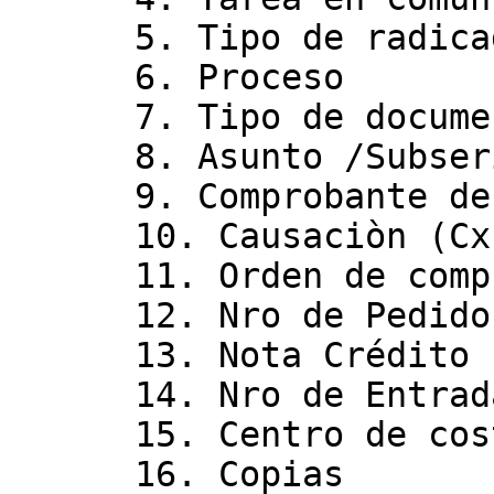
      5. Tipo de radicado

      6. Proceso

      7. Tipo de documento /Serie

      8. Asunto /Subserie

      9. Comprobante de egreso (CP/OP/CEG)

      10. Causaciòn (CxP/ FPC)

      11. Orden de compra (OC /cOCA /Solped)

      12. Nro de Pedido (OP)

      13. Nota Crédito (NC)

      14. Nro de Entrada de Almacén (EIN)

      15. Centro de costos

      16. Copias
