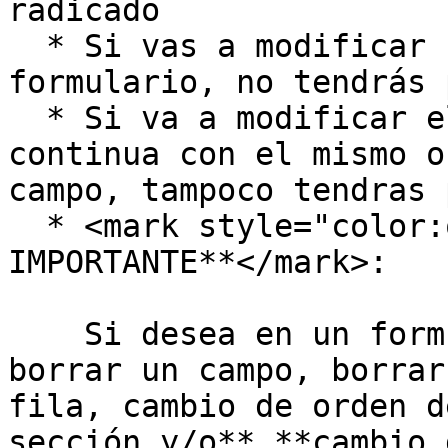
radicado

  * Si vas a modificar solo el texto de un 
formulario, no tendrás 
  * Si va a modificar el nombre de un campo, pero 
continua con el mismo o
campo, tampoco tendras 
  * <mark style="color:orange;">**ANOTACION 
IMPORTANTE**</mark>:

    Si desea en un formulario:  **Borrar una fila, 
borrar un campo, borrar
fila, cambio de orden d
sección y/o** **cambio 