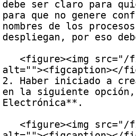
debe ser claro para qui
para que no genere conf
nombres de los procesos
despliegan, por eso deb
   <figure><img src="/files/D6n1go9onmb04OkOYeZf" 
alt=""><figcaption></fi
2. Haber iniciado a cre
en la siguiente opción,
Electrónica**.

   <figure><img src="/files/O3Wt6zjqpXcMoIus4am7" 
alt=""><figcaption></fi