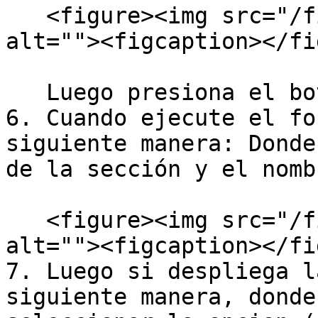
   <figure><img src="/files/3kjiWFKqatwu8lR73CXi" 
alt=""><figcaption></fi
   Luego presiona el botón **Guardar formulario**.

6. Cuando ejecute el fo
siguiente manera: Donde
de la sección y el nomb
   <figure><img src="/files/RzTwzcPBbJE6VCI2RSHC" 
alt=""><figcaption></fi
7. Luego si despliega l
siguiente manera, donde