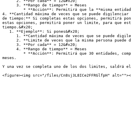
      2. **Por cada** = 12&#x20;

      3. **Rango de tiempo** = Meses

         * **Acción**: Permitirá que la **misma entidad**, complete como máximo 2 veces el formulario en  12  meses.

4. **Cantidad máxima de veces que se puede digilenciar 
de tiempo:** Si completas estas opciones, permitirá pon
estas opciones, permitirá poner un limite, para que est
tiempo.&#x20;

   1. **Ejemplo**: Si pones&#x20;

      1. **Cantidad máxima de veces que se puede digilenciar el formulario**   = 30

      2. **Limite de veces que la misma persona puede diligenciar el formulario**  = 2

      3. **Por cada** = 12&#x20;

      4. **Rango de tiempo** = Meses

         * **Acción**: Permitirá que 30 entidades, completen el formulario y permitirá que la **misma entidad**, complete como máximo 2 veces el formulario en  12  
meses.

Y una vez se completa uno de los dos limites, saldrá el