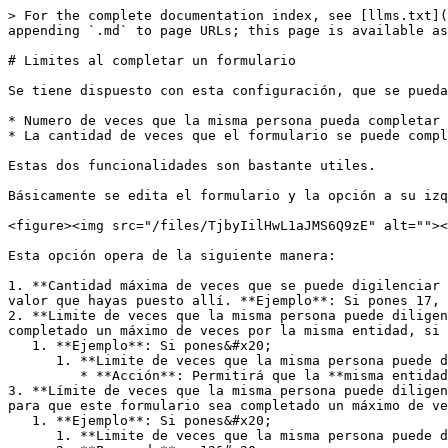
> For the complete documentation index, see [llms.txt](
appending `.md` to page URLs; this page is available as
# Limites al completar un formulario

Se tiene dispuesto con esta configuración, que se pueda
* Numero de veces que la misma persona pueda completar 
* La cantidad de veces que el formulario se puede compl
Estas dos funcionalidades son bastante utiles.

Básicamente se edita el formulario y la opción a su izq
<figure><img src="/files/TjbyIilHwL1aJMS6Q9zE" alt=""><
Esta opción opera de la siguiente manera:

1. **Cantidad máxima de veces que se puede digilenciar 
valor que hayas puesto allí. **Ejemplo**: Si pones 17, 
2. **Limite de veces que la misma persona puede diligen
completado un máximo de veces por la misma entidad, si 
   1. **Ejemplo**: Si pones&#x20;

      1. **Limite de veces que la misma persona puede diligenciar el formulario** = 1

         * **Acción**: Permitirá que la **misma entidad**, complete como máximo 1 vez el formulario sin límite de tiempo.

3. **Límite de veces que la misma persona puede diligen
para que este formulario sea completado un máximo de ve
   1. **Ejemplo**: Si pones&#x20;

      1. **Limite de veces que la misma persona puede diligenciar el formulario**  = 2
