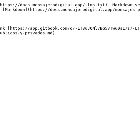
https://docs.mensajerodigital.app/llms.txt). Markdown ve
 [Markdown](https://docs.mensajerodigital.app/mensajes-p
nk [https://app.gitbook.com/o/-LT3uJQNl7BG5vTwu0s1/s/-LT