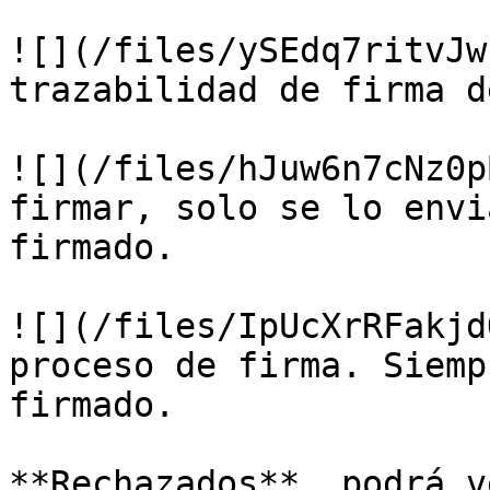
![](/files/ySEdq7ritvJw
trazabilidad de firma d
![](/files/hJuw6n7cNz0p
firmar, solo se lo envi
firmado.

![](/files/IpUcXrRFakjd
proceso de firma. Siemp
firmado.

**Rechazados**, podrá v